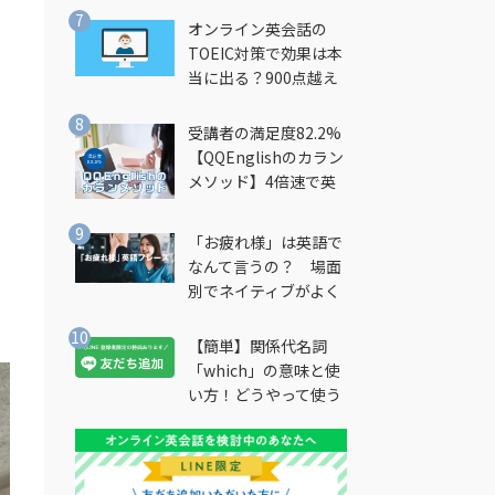
オンライン英会話の
TOEIC対策で効果は本
当に出る？900点越え
筆者が徹底解説
受講者の満足度82.2%
【QQEnglishのカラン
メソッド】4倍速で英
会話を習得できる勉強
法とは？
「お疲れ様」は英語で
なんて言うの？ 場面
別でネイティブがよく
使う英語フレーズを解
説
【簡単】関係代名詞
「which」の意味と使
い方！どうやって使う
の？