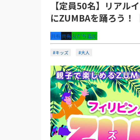
【定員50名】リアルイ
にZUMBAを踊ろう！
共有
共有
友だち追加
#キッズ
#大人