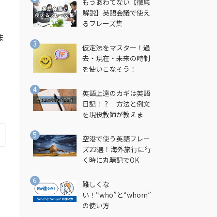
もうあわてない【徹底
解説】英語会議で使え
るフレーズ集
ま
仮定法をマスター！過
去・現在・未来の時制
を使いこなそう！
英語上達のカギは英語
日記！？ 方法と例文
を現役教師が教えま
す！
空港で使う英語フレー
ズ22選！海外旅行に行
く時に丸暗記でOK
難しくな
い！“who”と“whom”
の使い方