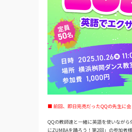
■ 前回、即日完売だったQQの先生に
QQの教師達と一緒に英語を使いながら
にZUMBAを踊ろう！第2回」
の参加者様