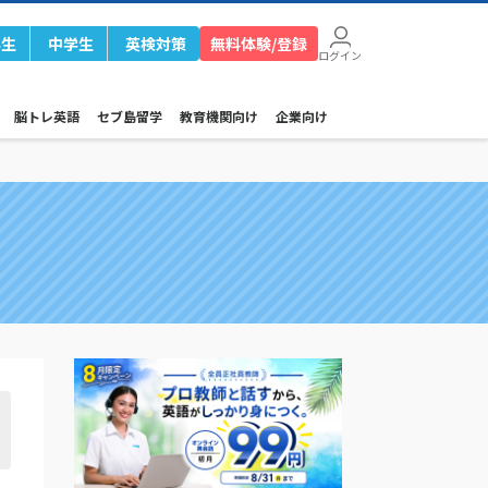
学生
中学生
英検対策
無料体験/登録
ログイン
脳トレ英語
セブ島留学
教育機関向け
企業向け