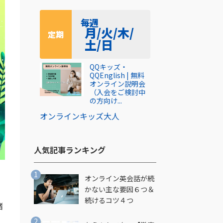
毎週
月/火/木/
定期
土/日
QQキッズ・
QQEnglish | 無料
オンライン説明会
（入会をご検討中
の方向け...
オンライン
キッズ
大人
人気記事ランキング​
オンライン英会話が続
かない主な要因６つ＆
続けるコツ４つ
緒