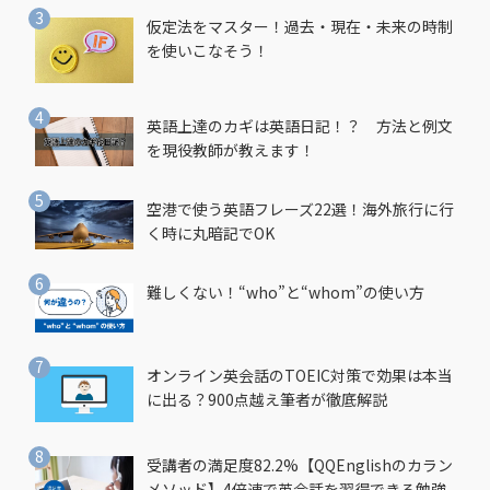
仮定法をマスター！過去・現在・未来の時制
を使いこなそう！
英語上達のカギは英語日記！？ 方法と例文
を現役教師が教えます！
空港で使う英語フレーズ22選！海外旅行に行
く時に丸暗記でOK
難しくない！“who”と“whom”の使い方
オンライン英会話のTOEIC対策で効果は本当
に出る？900点越え筆者が徹底解説
受講者の満足度82.2%【QQEnglishのカラン
メソッド】4倍速で英会話を習得できる勉強