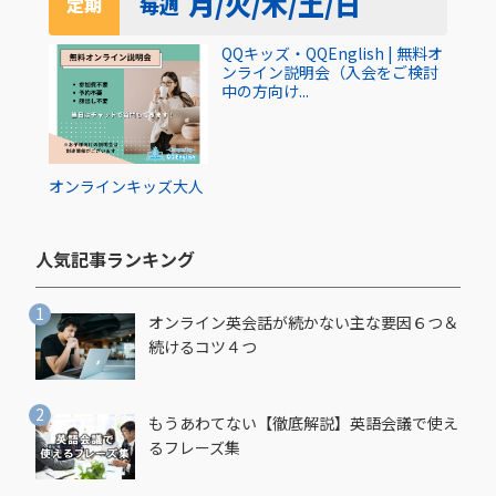
月/火/木/土/日
毎週
定期
QQキッズ・QQEnglish | 無料オ
ンライン説明会（入会をご検討
中の方向け...
オンライン
キッズ
大人
人気記事ランキング​
オンライン英会話が続かない主な要因６つ＆
続けるコツ４つ
もうあわてない【徹底解説】英語会議で使え
るフレーズ集