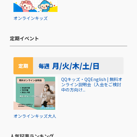
オンライン
キッズ
定期イベント​
月/火/木/土/日
毎週
定期
QQキッズ・QQEnglish | 無料オ
ンライン説明会（入会をご検討
中の方向け...
オンライン
キッズ
大人
人気記事ランキング​