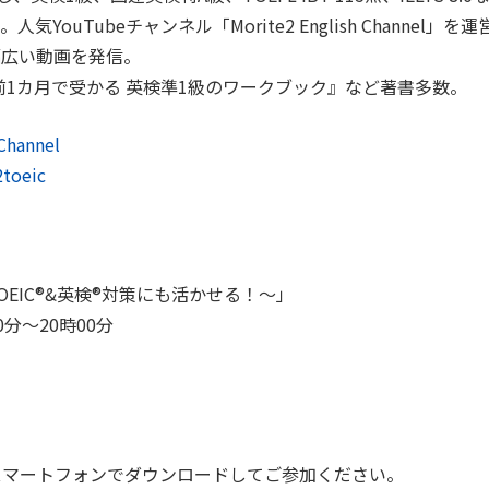
uTubeチャンネル「Morite2 English Channel」を運
幅広い動画を発信。
『直前1カ月で受かる 英検準1級のワークブック』など著書多数。
 Channel
toeic
EIC®&英検®対策にも活かせる！〜」
0分〜20時00分
はスマートフォンでダウンロードしてご参加ください。