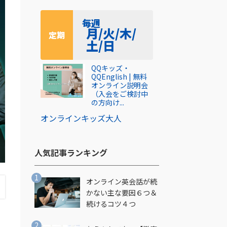
毎週
月/火/木/
定期
土/日
QQキッズ・
QQEnglish | 無料
オンライン説明会
（入会をご検討中
の方向け...
オンライン
キッズ
大人
人気記事ランキング​
オンライン英会話が続
かない主な要因６つ＆
続けるコツ４つ