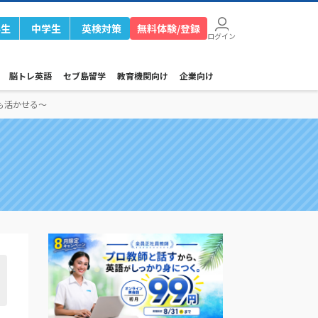
学生
中学生
英検対策
無料体験/登録
ログイン
脳トレ英語
セブ島留学
教育機関向け
企業向け
も活かせる〜