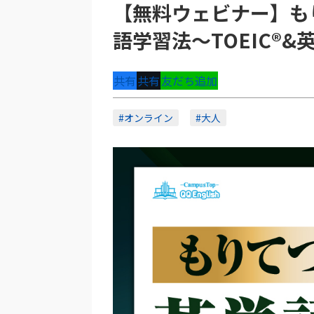
【無料ウェビナー】も
語学習法〜TOEIC®
共有
共有
友だち追加
#オンライン
#大人