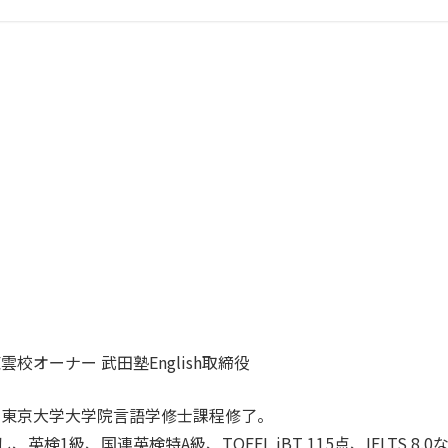
オーナー 武田塾English取締役
、東京大学大学院言語学修士課程修了。
し、英検1級、国連英検特A級、TOEFL iBT 115点、IELTS 8.0