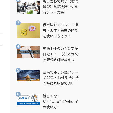
もうあわてない【徹底
解説】英語会議で使え
るフレーズ集
仮定法をマスター！過
去・現在・未来の時制
を使いこなそう！
英語上達のカギは英語
日記！？ 方法と例文
を現役教師が教えま
す！
空港で使う英語フレー
ズ22選！海外旅行に行
く時に丸暗記でOK
難しくな
い！“who”と“whom”
の使い方