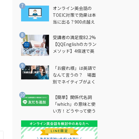
オンライン英会話の
TOEIC対策で効果は本
当に出る？900点越え
筆者が徹底解説
受講者の満足度82.2%
【QQEnglishのカラン
メソッド】4倍速で英
会話を習得できる勉強
法とは？
「お疲れ様」は英語で
なんて言うの？ 場面
別でネイティブがよく
使う英語フレーズを解
説
【簡単】関係代名詞
「which」の意味と使
い方！どうやって使う
の？