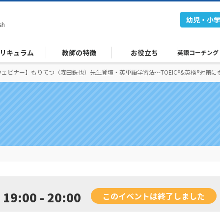
幼児・小
sh
リキュラム
教師の特徴
お役立ち
英語コーチング
ェビナー】もりてつ（森田鉄也）先生登壇・英単語学習法〜TOEIC®&英検®対策に
19:00 - 20:00
このイベントは終了しました