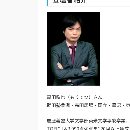
森田鉄也（もりてつ）さん
武田塾豊洲・高田馬場・国立・鷺沼・東雲校
慶應義塾大学文学部英米文学専攻卒業
TOEIC L&R 990点満点を120回以上達成