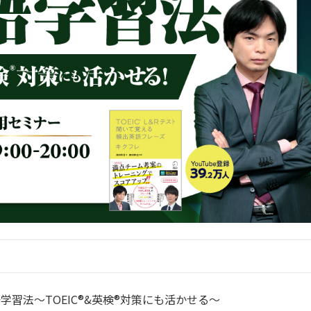
習法〜TOEIC®&英検®対策にも活かせる〜