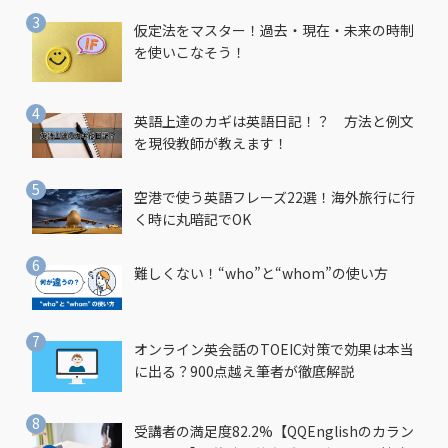
仮定法をマスター！過去・現在・未来の時制
を使いこなそう！
英語上達のカギは英語日記！？ 方法と例文
を現役教師が教えます！
空港で使う英語フレーズ22選！海外旅行に行
く時に丸暗記でOK
難しくない！“who”と“whom”の使い方
オンライン英会話のTOEIC対策で効果は本当
に出る？900点越え筆者が徹底解説
受講者の満足度82.2%【QQEnglishのカラン