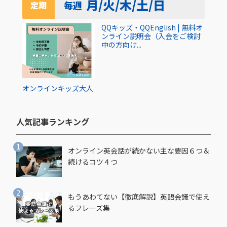
月/火/木/土/日
毎週
定期
QQキッズ・QQEnglish | 無料オ
ンライン説明会（入会をご検討
中の方向け...
オンライン
キッズ
大人
人気記事ランキング​
オンライン英会話が続かない主な要因６つ＆
続けるコツ４つ
もうあわてない【徹底解説】英語会議で使え
るフレーズ集