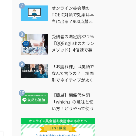
オンライン英会話の
TOEIC対策で効果は本
当に出る？900点越え
筆者が徹底解説
受講者の満足度82.2%
【QQEnglishのカラン
メソッド】4倍速で英
会話を習得できる勉強
法とは？
「お疲れ様」は英語で
なんて言うの？ 場面
別でネイティブがよく
使う英語フレーズを解
説
【簡単】関係代名詞
「which」の意味と使
い方！どうやって使う
の？