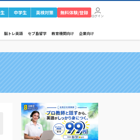
学生
中学生
英検対策
無料体験/登録
ログイン
脳トレ英語
セブ島留学
教育機関向け
企業向け