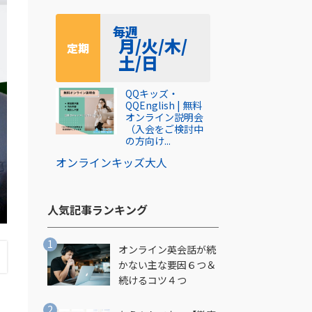
毎週
月/火/木/
定期
土/日
QQキッズ・
QQEnglish | 無料
オンライン説明会
（入会をご検討中
の方向け...
オンライン
キッズ
大人
人気記事ランキング​
オンライン英会話が続
かない主な要因６つ＆
続けるコツ４つ