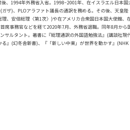
後、1994年外務省入省。1998~2001年、在イスラエル日本国
(ガザ)、PLOアラファト議長の通訳を務める。その後、天皇陛
総理、安倍総理〈第1次〉)や在アメリカ合衆国日本国大使館、
首席事務官などを経て2020年7月、外務省退職。同年8月から
ンサルタント。著書に『総理通訳の外国語勉強法』(講談社現
る』(幻冬舎新書)、『「新しい中東」が世界を動かす』(NHK