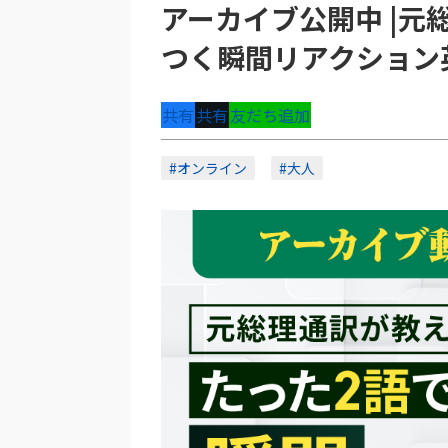
アーカイブ公開中 |元
つく瞬間リアクション
共有
共有
友だち追加
#オンライン
#大人