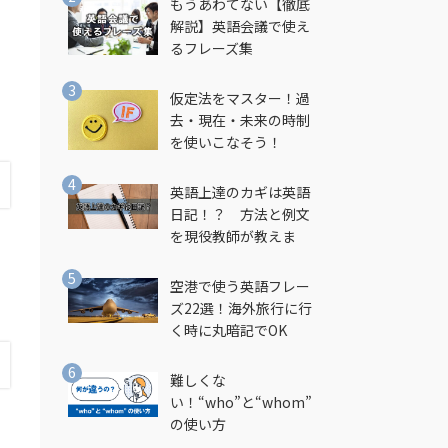
もうあわてない【徹底
解説】英語会議で使え
るフレーズ集
仮定法をマスター！過
去・現在・未来の時制
を使いこなそう！
英語上達のカギは英語
日記！？ 方法と例文
を現役教師が教えま
す！
空港で使う英語フレー
ズ22選！海外旅行に行
く時に丸暗記でOK
難しくな
い！“who”と“whom”
の使い方