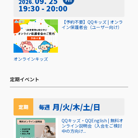
09. 25
2026
19:30 - 20:00
【予約不要】QQキッズ | オンラ
イン保護者会（ユーザー向け）
オンライン
キッズ
定期イベント​
月/火/木/土/日
毎週
定期
QQキッズ・QQEnglish | 無料オ
ンライン説明会（入会をご検討
中の方向け...