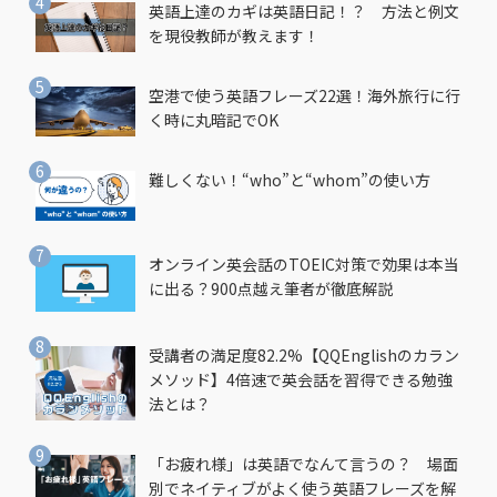
英語上達のカギは英語日記！？ 方法と例文
を現役教師が教えます！
空港で使う英語フレーズ22選！海外旅行に行
く時に丸暗記でOK
難しくない！“who”と“whom”の使い方
オンライン英会話のTOEIC対策で効果は本当
に出る？900点越え筆者が徹底解説
受講者の満足度82.2%【QQEnglishのカラン
メソッド】4倍速で英会話を習得できる勉強
法とは？
「お疲れ様」は英語でなんて言うの？ 場面
別でネイティブがよく使う英語フレーズを解