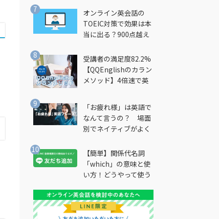
オンライン英会話の
TOEIC対策で効果は本
当に出る？900点越え
筆者が徹底解説
受講者の満足度82.2%
【QQEnglishのカラン
メソッド】4倍速で英
の
会話を習得できる勉強
法とは？
「お疲れ様」は英語で
なんて言うの？ 場面
別でネイティブがよく
使う英語フレーズを解
説
【簡単】関係代名詞
「which」の意味と使
い方！どうやって使う
の？