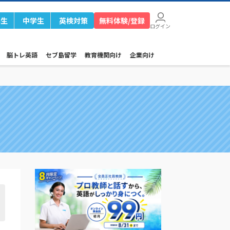
学生
中学生
英検対策
無料体験/登録
ログイン
脳トレ英語
セブ島留学
教育機関向け
企業向け