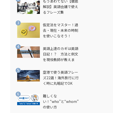
もうあわてない【徹底
解説】英語会議で使え
るフレーズ集
仮定法をマスター！過
去・現在・未来の時制
を使いこなそう！
英語上達のカギは英語
日記！？ 方法と例文
を現役教師が教えま
す！
空港で使う英語フレー
ズ22選！海外旅行に行
く時に丸暗記でOK
難しくな
い！“who”と“whom”
の使い方