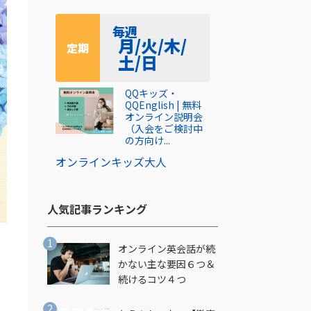
毎週
月/火/木/
定期
土/日
QQキッズ・
QQEnglish | 無料
オンライン説明会
（入会をご検討中
の方向け...
オンライン
キッズ
大人
人気記事ランキング​
オンライン英会話が続
かない主な要因６つ＆
続けるコツ４つ