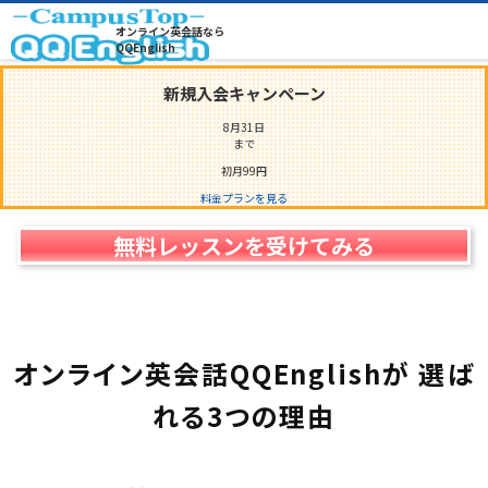
自社教育で育成
オンライン英会話なら
3,000
名
以上の
プ
ロ
教
師
QQEnglish
新規入会キャンペーン
8月31日
まで
初月
99
円
料金プランを見る
無料レッスンを受けてみる
オンライン英会話QQEnglishが
選ば
れる
3
つの理由