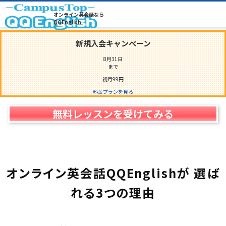
自社教育で育成
オンライン英会話なら
3,000
名
以上の
プ
ロ
教
師
QQEnglish
新規入会キャンペーン
8月31日
まで
初月
99
円
料金プランを見る
無料レッスンを受けてみる
オンライン英会話QQEnglishが
選ば
れる
3
つの理由